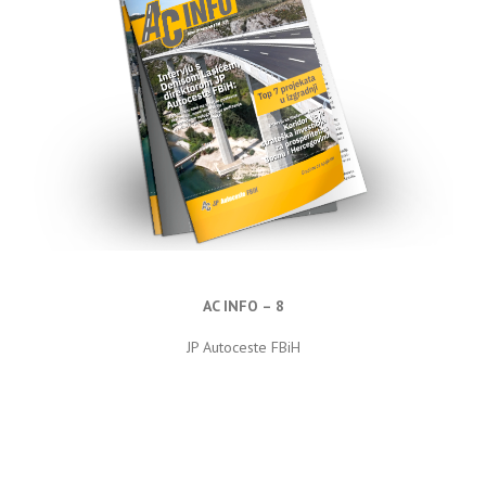
AC INFO – 8
JP Autoceste FBiH