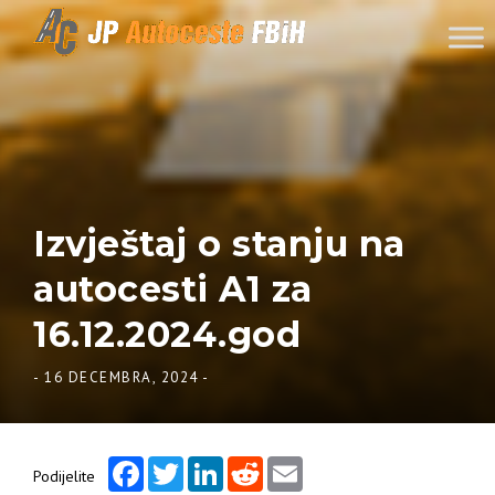
Skip to content
Izvještaj o stanju na
autocesti A1 za
16.12.2024.god
-
16 DECEMBRA, 2024
-
Facebook
Twitter
LinkedIn
Reddit
Email
Podijelite