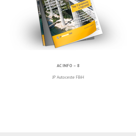
AC INFO – 8
JP Autoceste FBiH