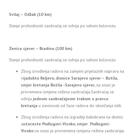
Svilaj – Odžak (10 km)
Stanje prohodnosti: saobraćaj se odvija po suhom kolovozu.
Zenica sjever – Bradina (100 km)
Stanje prohodnosti: saobraćaj se odvija po suhom kolovozu.
Zbog izvođenja radova na zamjeni prijelaznih naprava na
v
ijaduktu Reljevo, dionice Sarajevo sjever – Butila,
smjer kretanja Butila -Sarajevo sjever,
na snazi je
privremena izmjena režima saobraćaja.Saobraćaj se
odvija
jednom saobraćajnom trakom u pravcu
kretanja
u zavisnosti od faze radova do okončanja istih.
Zbog izvođenja radova na izgradnji bukobrana na dionici
a
utoceste Podlugovi-Visoko, smjer Podlugovi-
Visoko
na snazi je privremena izmjena režima saobraćaja.