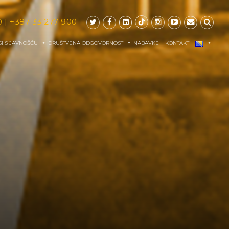
0
|
+387 33 277 900
I S JAVNOŠĆU
DRUŠTVENA ODGOVORNOST
NABAVKE
KONTAKT