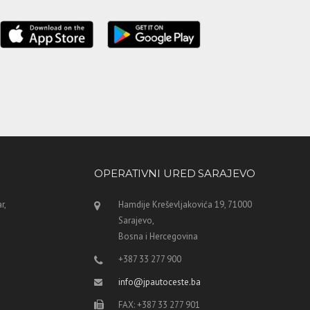
OPERATIVNI URED SARAJEVO
r,
Hamdije Kreševljakovića 19, 71000
Sarajevo,
Bosna i Hercegovina
+387 33 277 900
info@jpautoceste.ba
FAX: +387 33 277 901