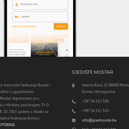
SJEDIŠTE MOSTAR
e Autoceste Federacije Bosne i
Adema Buća 20, 88000 Mosta
ruštvo s ograničenom
Bosna i Hercegovina
ostar registrovano je u
+387 36 512 300
u u Mostaru, pod brojem: Tt-O-
+387 36 512 310
8. 10. 2010. godine u skladu sa
tama Federacije Bosne i
info@jpautoceste.ba
OPŠIRNIJE