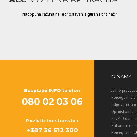
Nadopuna računa na jednostavan, siguran i brz način
O NAMA
Besplatni INFO telefon
Javno preduzeć
Hercegovine d
080 02 03 06
odgovornošću M
Općinskom sud
852/10, dana 2
Pozivi iz inostranstva
Zakonom o ces
+387 36 512 300
Hercegovine...