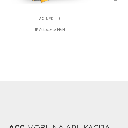
AC INFO – 8
JP Autoceste FBiH
ACC
MOBILNA APLIKACIJA