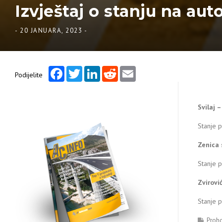
Izvještaj o stanju na aut
-
20 JANUARA, 2023
-
Facebook
Twitter
LinkedIn
Reddit
Email
Podijelite
Svilaj 
Stanje p
Zenica 
Stanje p
Zvirovi
Stanje p
Proh