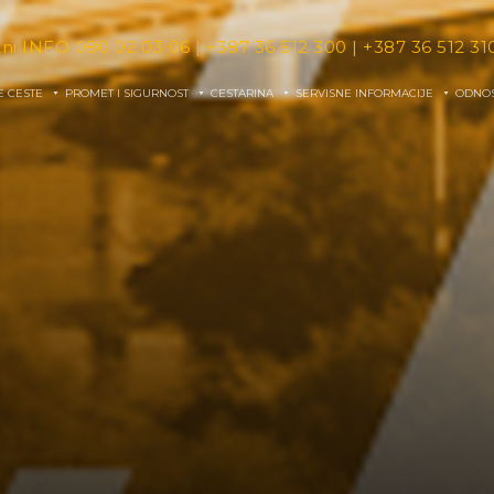
tni INFO
080 02 03 06
|
+387 36 512 300
|
+387 36 512 31
E CESTE
PROMET I SIGURNOST
CESTARINA
SERVISNE INFORMACIJE
ODNOS