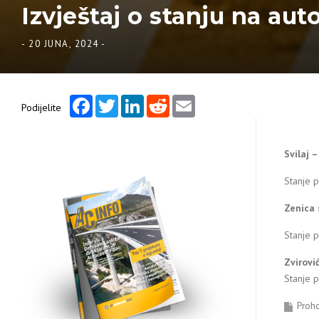
Izvještaj o stanju na aut
-
20 JUNA, 2024
-
Facebook
Twitter
LinkedIn
Reddit
Email
Podijelite
Svilaj 
Stanje 
Zenica 
Stanje 
Zvirovi
Stanje 
Proh