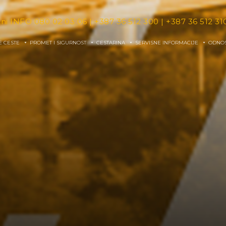
tni INFO
080 02 03 06
|
+387 36 512 300
|
+387 36 512 31
E CESTE
PROMET I SIGURNOST
CESTARINA
SERVISNE INFORMACIJE
ODNOS