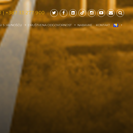
0
|
+387 33 277 900
I S JAVNOŠĆU
DRUŠTVENA ODGOVORNOST
NABAVKE
KONTAKT