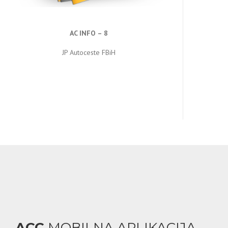
AC INFO – 8
JP Autoceste FBiH
ACC
MOBILNA APLIKACIJA