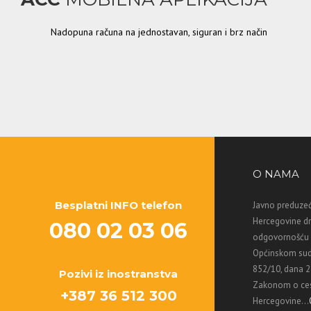
Nadopuna računa na jednostavan, siguran i brz način
O NAMA
Besplatni INFO telefon
Javno preduzeć
Hercegovine d
080 02 03 06
odgovornošću M
Općinskom sud
852/10, dana 2
Pozivi iz inostranstva
Zakonom o ces
+387 36 512 300
Hercegovine...