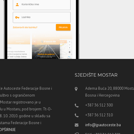
SJEDIŠTE MOSTAR
e Autoceste Federacije Bosne i
Adema Buća 20, 88000 Mosta
ruštvo s ograničenom
Bosna i Hercegovina
ostar registrovano je u
+387 36 512 300
u u Mostaru, pod brojem: Tt-O-
+387 36 512 310
8. 10. 2010. godine u skladu sa
tama Federacije Bosne i
info@jpautoceste.ba
OPŠIRNIJE