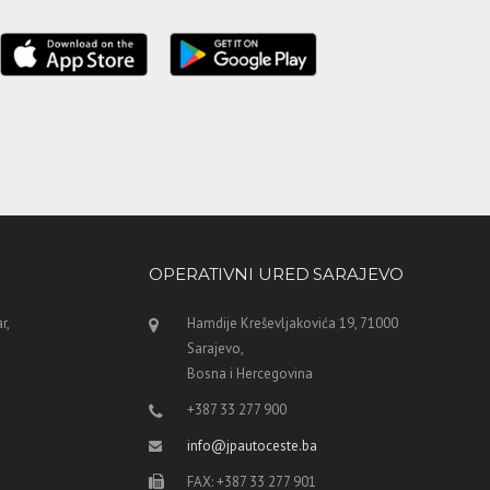
OPERATIVNI URED SARAJEVO
r,
Hamdije Kreševljakovića 19, 71000
Sarajevo,
Bosna i Hercegovina
+387 33 277 900
info@jpautoceste.ba
FAX: +387 33 277 901