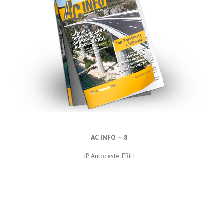
AC INFO – 8
JP Autoceste FBiH