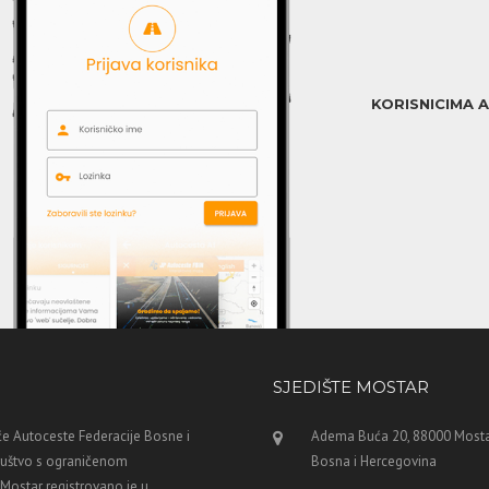
KORISNICIMA 
SJEDIŠTE MOSTAR
e Autoceste Federacije Bosne i
Adema Buća 20, 88000 Mosta
ruštvo s ograničenom
Bosna i Hercegovina
ostar registrovano je u