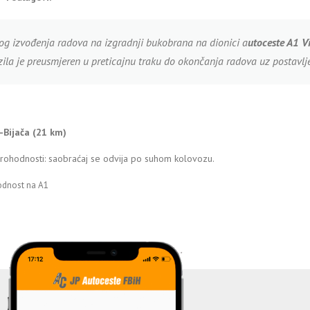
og izvođenja radova na izgradnji bukobrana na dionici a
utoceste A1 V
zila je preusmjeren u preticajnu traku do okončanja radova uz postavlj
j-Bijača (21 km)
prohodnosti: saobraćaj se odvija po suhom kolovozu.
odnost na A1