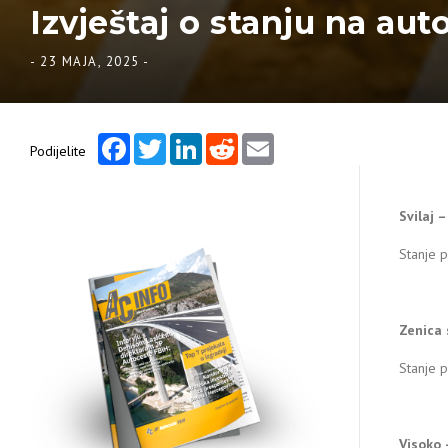
Izvještaj o stanju na aut
-
23 MAJA, 2025
-
Facebook
Twitter
LinkedIn
Reddit
Email
Podijelite
Svilaj 
Stanje p
Zenica 
Stanje 
Visoko 