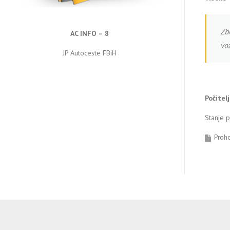
Zb
AC INFO – 8
vo
JP Autoceste FBiH
Počitel
Stanje 
Proh