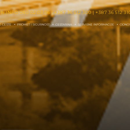
tni INFO
080 02 03 06
|
+387 36 512 300
|
+387 36 512 31
E CESTE
PROMET I SIGURNOST
CESTARINA
SERVISNE INFORMACIJE
ODNOS