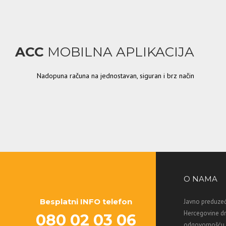
ACC
MOBILNA APLIKACIJA
Nadopuna računa na jednostavan, siguran i brz način
O NAMA
Besplatni INFO telefon
Javno preduzeć
Hercegovine d
080 02 03 06
odgovornošću M