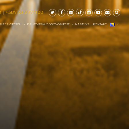
0
|
+387 33 277 900
I S JAVNOŠĆU
DRUŠTVENA ODGOVORNOST
NABAVKE
KONTAKT