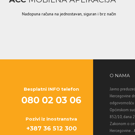
Nadopuna računa na jednostavan, siguran i brz način
O NAMA
Besplatni INFO telefon
Javno preduzeć
Hercegovine d
080 02 03 06
odgovornošću M
Općinskom sud
852/10, dana 2
Pozivi iz inostranstva
Zakonom o ces
+387 36 512 300
Hercegovine...