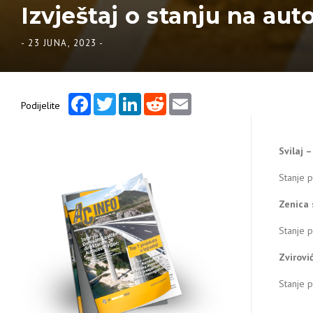
Izvještaj o stanju na aut
-
23 JUNA, 2023
-
Facebook
Twitter
LinkedIn
Reddit
Email
Podijelite
Svilaj 
Stanje 
Zenica 
Stanje 
Zvirovi
Stanje 