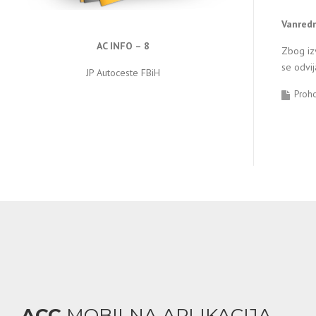
Vanredn
AC INFO – 8
Zbog izv
se odvij
JP Autoceste FBiH
Proh
ACC
MOBILNA APLIKACIJA