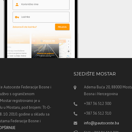
SJEDIŠTE MOSTAR
e Autoceste Federacije Bosne i
Adema Buća 20, 88000 Mosta
ruštvo s ograničenom
Bosna i Hercegovina
ostar registrovano je u
+387 36 512 300
u u Mostaru, pod brojem: Tt-O-
+387 36 512 310
8. 10. 2010. godine u skladu sa
tama Federacije Bosne i
info@jpautoceste.ba
OPŠIRNIJE