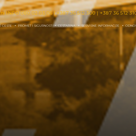
tni INFO
080 02 03 06
|
+387 36 512 300
|
+387 36 512 31
E CESTE
PROMET I SIGURNOST
CESTARINA
SERVISNE INFORMACIJE
ODNOS