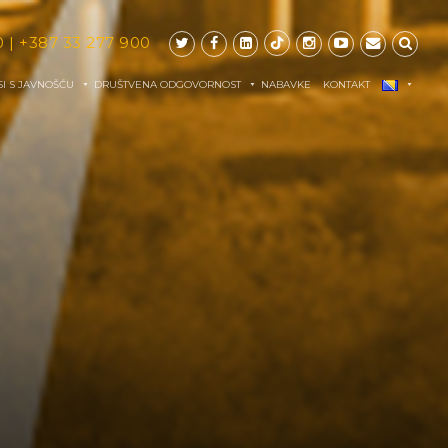
0
|
+387 33 277 900
I S JAVNOŠĆU
DRUŠTVENA ODGOVORNOST
NABAVKE
KONTAKT