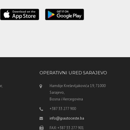
OPERATIVNI URED SARAJEVO
r,
Hamdije Kreševljakovića 19, 71000
Sarajevo,
Bosna i Hercegovina
+387 33 277 900
info@jpautoceste.ba
FAX: +387 33 277 901