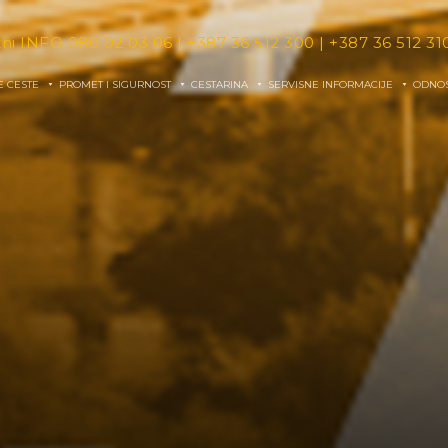
tni INFO
080 02 03 06
|
+387 36 512 300
|
+387 36 512 31
E CESTE
PROMET I SIGURNOST
CESTARINA
SERVISNE INFORMACIJE
ODNOS