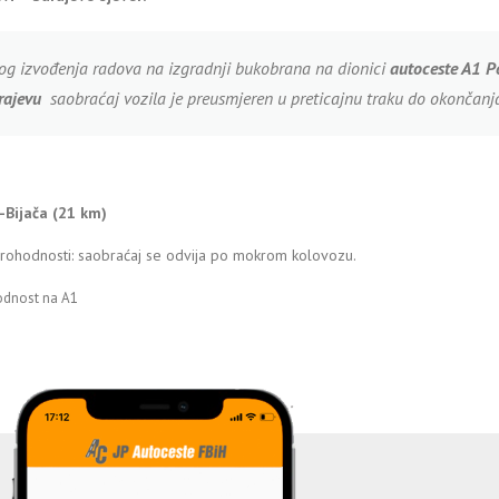
og izvođenja radova na izgradnji bukobrana na dionici
a
utoceste A1 P
rajevu
saobraćaj vozila je preusmjeren u preticajnu traku do okončanj
j-Bijača (21 km)
prohodnosti: saobraćaj se odvija po mokrom kolovozu.
odnost na A1