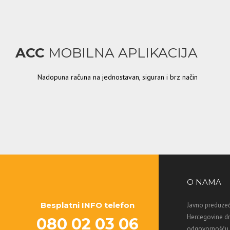
ACC
MOBILNA APLIKACIJA
Nadopuna računa na jednostavan, siguran i brz način
O NAMA
Besplatni INFO telefon
Javno preduzeć
Hercegovine d
080 02 03 06
odgovornošću M