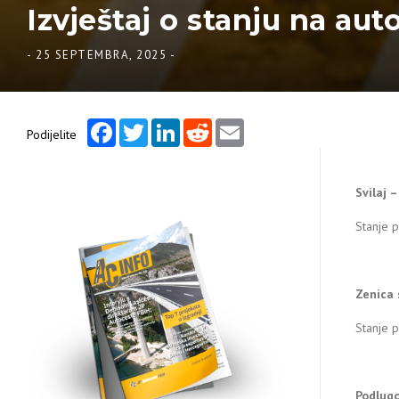
Izvještaj o stanju na aut
-
25 SEPTEMBRA, 2025
-
Facebook
Twitter
LinkedIn
Reddit
Email
Podijelite
Svilaj 
Stanje 
Zenica 
Stanje p
Podlugo