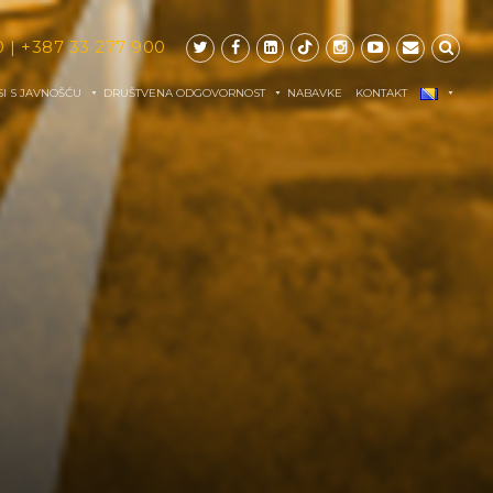
0
|
+387 33 277 900
I S JAVNOŠĆU
DRUŠTVENA ODGOVORNOST
NABAVKE
KONTAKT