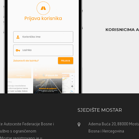
KORISNICIMA 
SJEDIŠTE MOSTAR
e Autoceste Federacije Bosne i
Adema Buća 20, 88000 Mosta
ruštvo s ograničenom
Bosna i Hercegovina
ostar registrovano je u