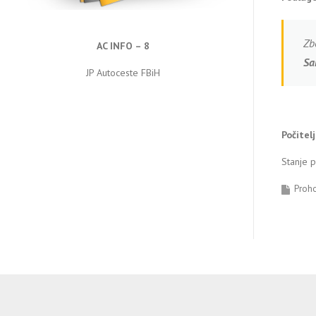
Zb
AC INFO – 8
Sa
JP Autoceste FBiH
Počitel
Stanje 
Proh