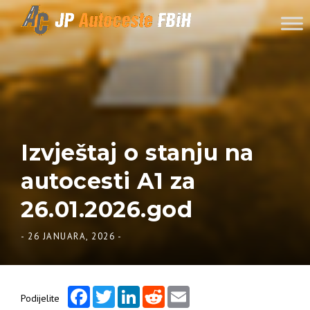
Skip to content
Izvještaj o stanju na
autocesti A1 za
26.01.2026.god
-
26 JANUARA, 2026
-
Facebook
Twitter
LinkedIn
Reddit
Email
Podijelite