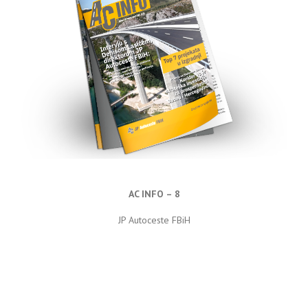
AC INFO – 8
JP Autoceste FBiH