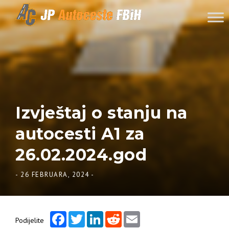
Skip to content
Izvještaj o stanju na
autocesti A1 za
26.02.2024.god
-
26 FEBRUARA, 2024
-
Facebook
Twitter
LinkedIn
Reddit
Email
Podijelite