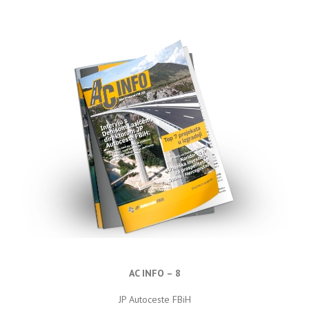
AC INFO – 8
JP Autoceste FBiH