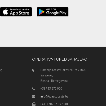
OPERATIVNI URED SARAJEVO
r,
Hamdije Kreševljakovića 19, 71000
Sarajevo,
Bosna i Hercegovina
+387 33 277 900
info@jpautoceste.ba
FAX: +387 33 277 901