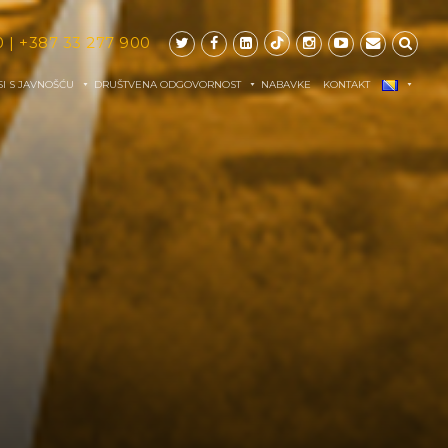
0
|
+387 33 277 900
I S JAVNOŠĆU
DRUŠTVENA ODGOVORNOST
NABAVKE
KONTAKT