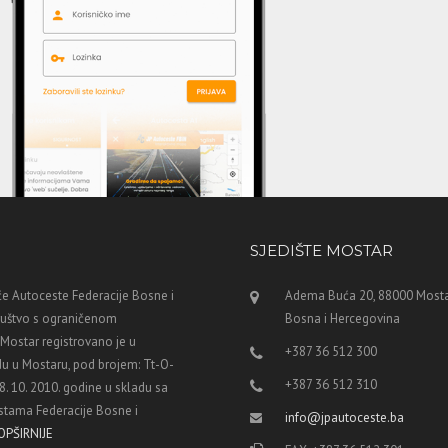
SJEDIŠTE MOSTAR
e Autoceste Federacije Bosne i
Adema Buća 20, 88000 Mosta
ruštvo s ograničenom
Bosna i Hercegovina
ostar registrovano je u
+387 36 512 300
u u Mostaru, pod brojem: Tt-O-
+387 36 512 310
8. 10. 2010. godine u skladu sa
tama Federacije Bosne i
info@jpautoceste.ba
OPŠIRNIJE