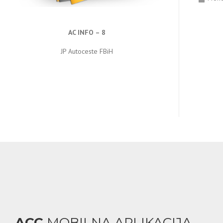
AC INFO – 8
JP Autoceste FBiH
ACC
MOBILNA APLIKACIJA