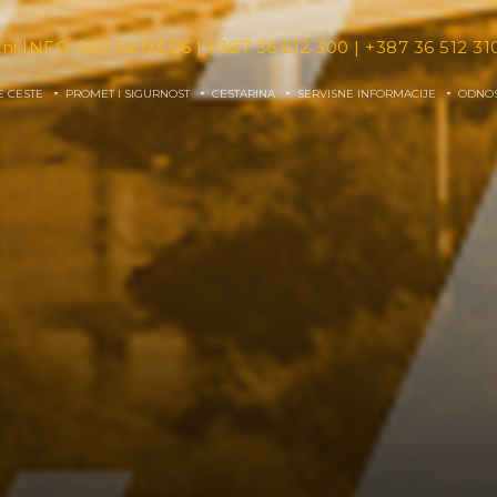
tni INFO
080 02 03 06
|
+387 36 512 300
|
+387 36 512 31
E CESTE
PROMET I SIGURNOST
CESTARINA
SERVISNE INFORMACIJE
ODNOS