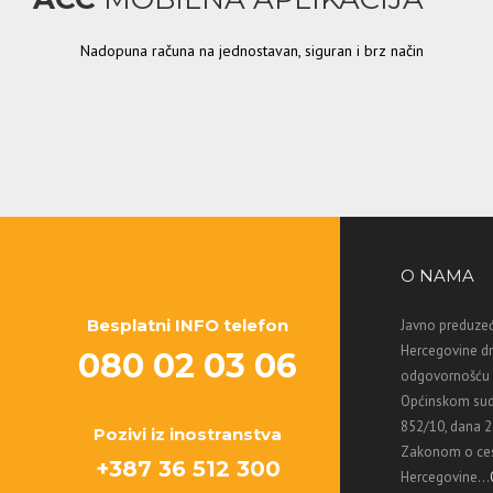
Nadopuna računa na jednostavan, siguran i brz način
O NAMA
Besplatni INFO telefon
Javno preduzeć
Hercegovine d
080 02 03 06
odgovornošću M
Općinskom sud
852/10, dana 2
Pozivi iz inostranstva
Zakonom o ces
+387 36 512 300
Hercegovine...