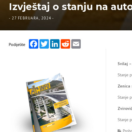
Izvještaj o stanju na aut
-
27 FEBRUARA, 2024
-
Facebook
Twitter
LinkedIn
Reddit
Email
Podijelite
Svilaj 
Stanje 
Zenica 
Stanje 
Zvirovi
Stanje 
Proh