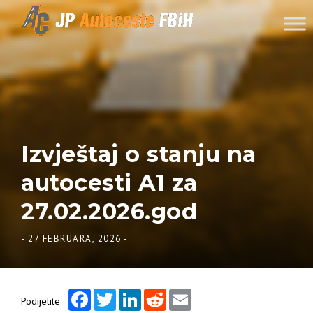
Skip to content
Izvještaj o stanju na
autocesti A1 za
27.02.2026.god
-
27 FEBRUARA, 2026
-
Facebook
Twitter
LinkedIn
Reddit
Email
Podijelite