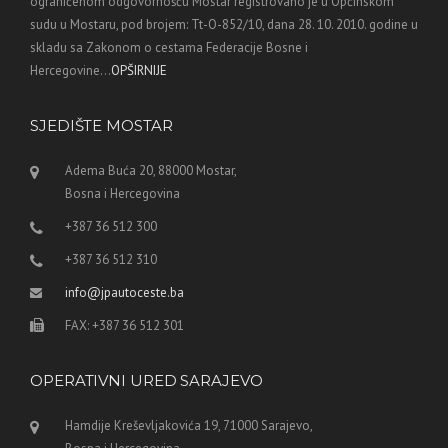
ograničenom odgovornošću Mostar registrovano je u Općinskom
sudu u Mostaru, pod brojem: Tt-O-852/10, dana 28. 10. 2010. godine u
skladu sa Zakonom o cestama Federacije Bosne i
Hercegovine...
OPŠIRNIJE
SJEDIŠTE MOSTAR
Adema Buća 20, 88000 Mostar,
Bosna i Hercegovina
+387 36 512 300
+387 36 512 310
info@jpautoceste.ba
FAX: +387 36 512 301
OPERATIVNI URED SARAJEVO
Hamdije Kreševljakovića 19, 71000 Sarajevo,