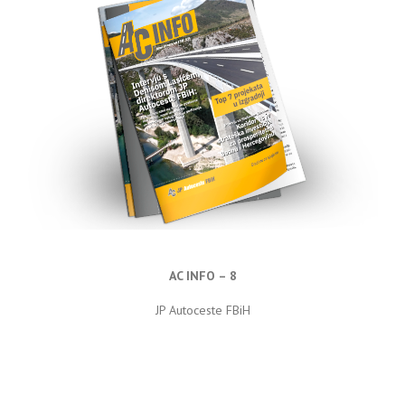
AC INFO – 8
JP Autoceste FBiH