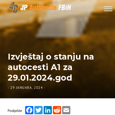
Skip to content
Izvještaj o stanju na
autocesti A1 za
29.01.2024.god
-
29 JANUARA, 2024
-
Facebook
Twitter
LinkedIn
Reddit
Email
Podijelite