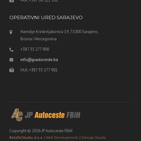
FAX: +387 36 512 301
OPERATIVNI URED SARAJEVO
Hamdije Kreševljakovića 19, 71000 Sarajevo,
Bosna i Hercegovina
+387 33 277 900
info@jpautoceste.ba
FAX: +387 33 277 901
Copyright © 2026 JP Autoceste FBiH
BetaTelStudio d.o.o.
| Web Development // Design Studio