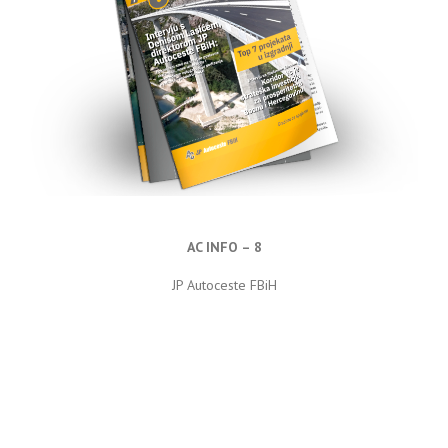
AC INFO – 8
JP Autoceste FBiH