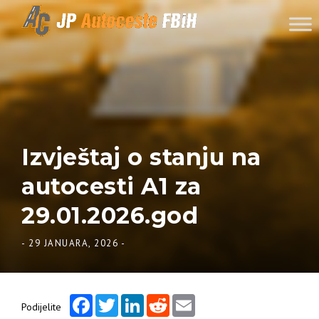
Skip to content
Izvještaj o stanju na
autocesti A1 za
29.01.2026.god
-
29 JANUARA, 2026
-
Facebook
Twitter
LinkedIn
Reddit
Email
Podijelite