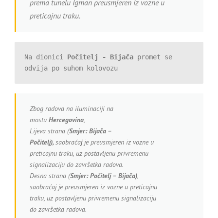
prema tunelu Igman preusmjeren iz vozne u
preticajnu traku.
Na dionici 
Počitelj - Bijača
 promet se 
odvija po suhom kolovozu
Zbog radova na iluminaciji na
mostu
Hercegovina
,
Lijeva strana (
Smjer:
Bijača –
Počitelj),
saobraća
j
je preusmjeren iz vozne u
preticajnu traku, uz postavljenu privremenu
signalizaciju do završetka radova.
Desna strana (
Smjer: Počitelj – Bijača)
,
saobraćaj je preusmjeren iz vozne u preticajnu
traku, uz postavljenu privremenu signalizaciju
do završetka radova.