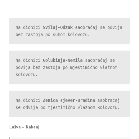
Na dionici 
Svilaj-Odžak s
aobraćaj se odvija 
bez zastoja po suhom kolovozu.
Na dionici 
Golubinja-Nemila 
saobr
aćaj se 
odvija bez zastoja po mjestimično vlažnom 
kolovozu
.
Na dionici 
Zenica sjever-Bradina
 saobraćaj 
se odvija po mjestimično vlažnom kolovozu.
Lašva – Kakanj: