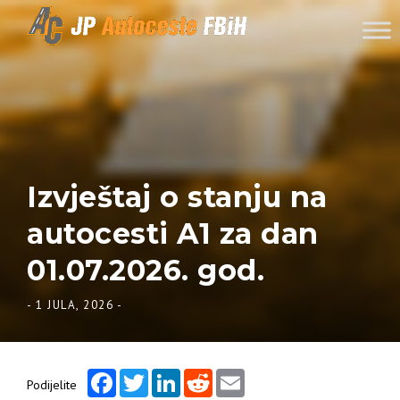
Skip to content
Izvještaj o stanju na
autocesti A1 za dan
01.07.2026. god.
-
1 JULA, 2026
-
Facebook
Twitter
LinkedIn
Reddit
Email
Podijelite