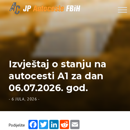
Skip to content
Izvještaj o stanju na
autocesti A1 za dan
06.07.2026. god.
-
6 JULA, 2026
-
Facebook
Twitter
LinkedIn
Reddit
Email
Podijelite