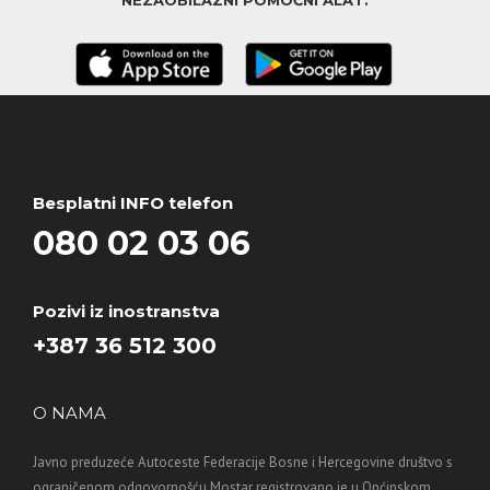
NEZAOBILAZNI POMOĆNI ALAT.
Besplatni INFO telefon
080 02 03 06
Pozivi iz inostranstva
+387 36 512 300
O NAMA
Javno preduzeće Autoceste Federacije Bosne i Hercegovine društvo s
ograničenom odgovornošću Mostar registrovano je u Općinskom