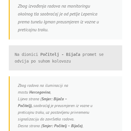
Zbog izvođenja radova na monitoringu
okolnog tla saobraćaj je od petlje Lepenica
prema tunelu Igman preusmjeren iz vozne u
preticajnu traku.
Na dionici 
Počitelj - Bijača
 promet se 
odvija po suhom kolovozu
Zbog radova na iluminaciji na
mostu
Hercegovina
,
Lijeva strana (
Smjer:
Bijača –
Počitelj),
saobraća
j
je preusmjeren iz vozne u
preticajnu traku, uz postavljenu privremenu
signalizaciju do završetka radova.
Desna strana (
Smjer: Počitelj – Bijača)
,