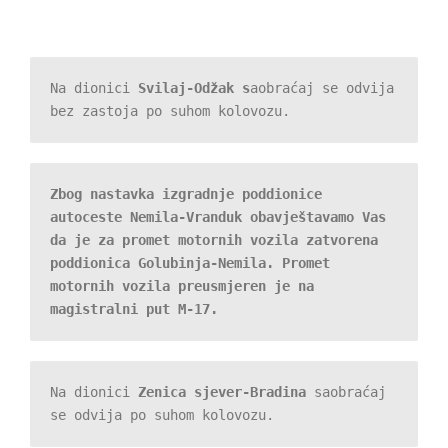
Na dionici 
Svilaj-Odžak s
aobraćaj se odvija 
bez zastoja po suhom kolovozu.
Zbog nastavka izgradnje poddionice 
autoceste Nemila-Vranduk obavještavamo Vas 
da je za promet motornih vozila zatvorena 
poddionica Golubinja-Nemila. Promet 
motornih vozila preusmjeren je na 
magistralni put M-17.
Na dionici 
Zenica sjever-Bradina
 saobraćaj 
se odvija po suhom kolovozu.