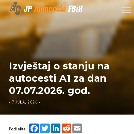
Skip to content
Izvještaj o stanju na
autocesti A1 za dan
07.07.2026. god.
-
7 JULA, 2026
-
Facebook
Twitter
LinkedIn
Reddit
Email
Podijelite