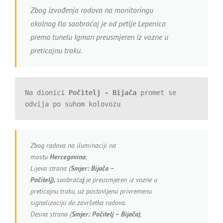
Zbog izvođenja radova na monitoringu
okolnog tla saobraćaj je od petlje Lepenica
prema tunelu Igman preusmjeren iz vozne u
preticajnu traku.
Na dionici 
Počitelj - Bijača
 promet se 
odvija po suhom kolovozu
Zbog radova na iluminaciji na
mostu
Hercegovina
,
Lijeva strana (
Smjer:
Bijača –
Počitelj),
saobraća
j
je preusmjeren iz vozne u
preticajnu traku, uz postavljenu privremenu
signalizaciju do završetka radova.
Desna strana (
Smjer: Počitelj – Bijača)
,