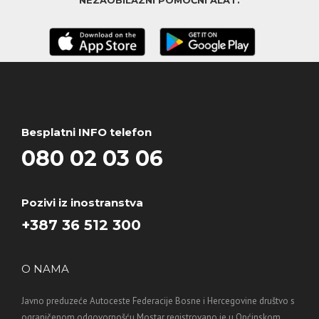
NEZAOBILAZNI POMOĆNI ALAT.
Besplatni INFO telefon
080 02 03 06
Pozivi iz inostranstva
+387 36 512 300
O NAMA
Javno preduzeće Autoceste Federacije Bosne i Hercegovine društvo s
ograničenom odgovornošću Mostar registrovano je u Općinskom