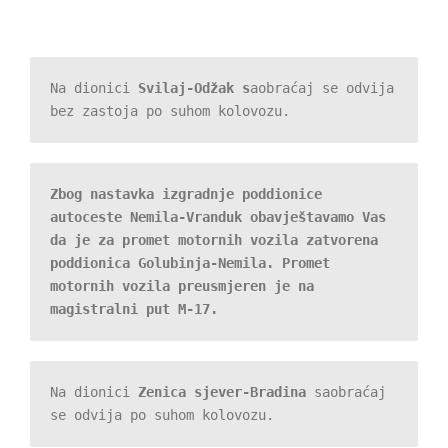
Na dionici 
Svilaj-Odžak s
aobraćaj se odvija 
bez zastoja po suhom kolovozu.
Zbog nastavka izgradnje poddionice 
autoceste Nemila-Vranduk obavještavamo Vas 
da je za promet motornih vozila zatvorena 
poddionica Golubinja-Nemila. Promet 
motornih vozila preusmjeren je na 
magistralni put M-17.
Na dionici 
Zenica sjever-Bradina
 saobraćaj 
se odvija po suhom kolovozu.