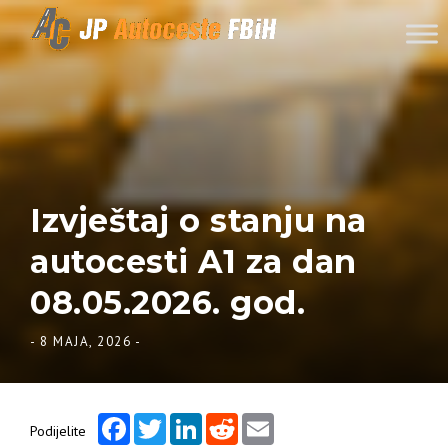
Skip to content
Izvještaj o stanju na
autocesti A1 za dan
08.05.2026. god.
-
8 MAJA, 2026
-
Facebook
Twitter
LinkedIn
Reddit
Email
Podijelite