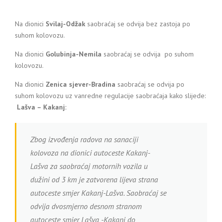
Na dionici
Svilaj-Odžak
saobraćaj se odvija bez zastoja po
suhom kolovozu.
Na dionici
Golubinja-Nemila
saobraćaj se odvija po suhom
kolovozu.
Na dionici
Zenica sjever-Bradina
saobraćaj se odvija po
suhom kolovozu uz vanredne regulacije saobraćaja kako slijede:
Lašva – Kakanj:
Zbog izvođenja radova na sanaciji
kolovoza na dionici autoceste Kakanj-
Lašva za saobraćaj motornih vozila u
dužini od 3 km je zatvorena lijeva strana
autoceste smjer Kakanj-Lašva. Saobraćaj se
odvija dvosmjerno desnom stranom
autoceste smjer Lašva -Kakanj do