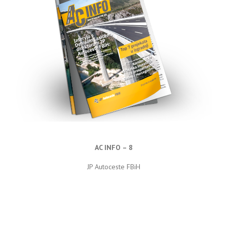
AC INFO – 8
JP Autoceste FBiH