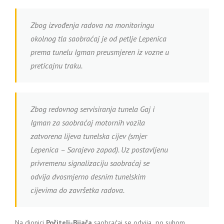
Zbog izvođenja radova na monitoringu
okolnog tla saobraćaj je od petlje Lepenica
prema tunelu Igman preusmjeren iz vozne u
preticajnu traku.
Zbog redovnog servisiranja tunela Gaj i
Igman za saobraćaj motornih vozila
zatvorena lijeva tunelska cijev (smjer
Lepenica – Sarajevo zapad). Uz postavljenu
privremenu signalizaciju saobraćaj se
odvija dvosmjerno desnim tunelskim
cijevima do završetka radova.
Na dionici
Počitelj-Bijača
saobraćaj se odvija po suhom