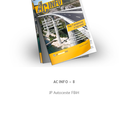
AC INFO – 8
JP Autoceste FBiH