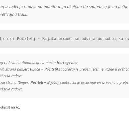
og izvođenja radova na monitoringu okolnog tla saobraćaj je od petlj
reticajnu traku.
dionici 
Počitelj - Bijača
 promet se odvija po suhom kolo
g radova na iluminaciji na mostu
Hercegovina
,
eva strana (
Smjer:
Bijača – Počitelj),
saobraća
j
je preusmjeren iz vozne u pretica
ršetka radova.
na strana (
Smjer: Počitelj – Bijača)
, saobraćaj je preusmjeren iz vozne u preti
ršetka radova.
odnost na A1