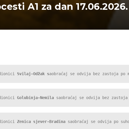
ocesti A1 za dan 17.06.2026.
dionici 
Svilaj-Odžak s
aobraćaj se odvija bez zastoja po 
dionici 
Golubinja-Nemila 
saobr
aćaj se odvija bez zastoja
dionici 
Zenica sjever-Bradina
 saobraćaj se odvija po suh