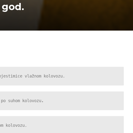
 god.
mjestimice vlažnom kolovozu.
 po suhom kolovozu
.
om kolovozu.