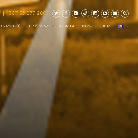
0
|
+387 33 277 900
I S JAVNOŠĆU
DRUŠTVENA ODGOVORNOST
NABAVKE
KONTAKT