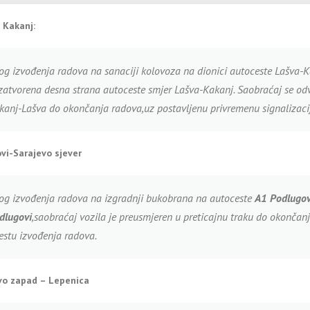
 Kakanj:
og izvođenja radova na sanaciji kolovoza na dionici autoceste Lašva-K
 zatvorena desna strana autoceste smjer Lašva-Kakanj. Saobraćaj se od
kanj-Lašva do okončanja radova,uz postavljenu privremenu signalizaci
vi-Sarajevo sjever
og izvođenja radova na izgradnji bukobrana na autoceste
A1
Podlugov
dlugovi
,saobraćaj vozila je preusmjeren u preticajnu traku do okončan
estu izvođenja radova.
vo zapad – Lepenica