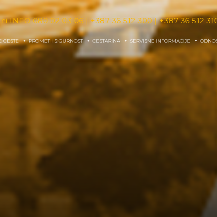
tni INFO
080 02 03 06
|
+387 36 512 300
|
+387 36 512 31
E CESTE
PROMET I SIGURNOST
CESTARINA
SERVISNE INFORMACIJE
ODNOS