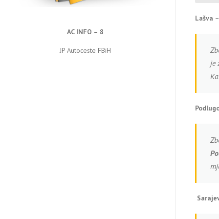
Lašva –
AC INFO – 8
Zb
JP Autoceste FBiH
je
Ka
Podlugo
Zb
Po
mj
Saraje