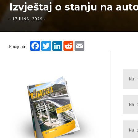
Izvještaj o stanju na aut
-
17 JUNA, 2026
-
Facebook
Twitter
LinkedIn
Reddit
Email
Podijelite
Na 
Na 
Na 