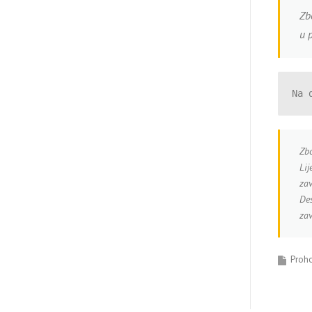
Zb
u p
Na 
Zbo
Lij
zav
Des
zav
Proh