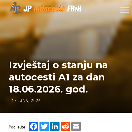
Skip to content
Izvještaj o stanju na
autocesti A1 za dan
18.06.2026. god.
-
18 JUNA, 2026
-
Facebook
Twitter
LinkedIn
Reddit
Email
Podijelite