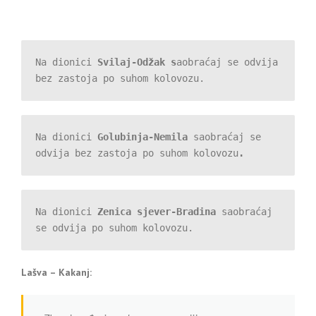
Na dionici 
Svilaj-Odžak s
aobraćaj se odvija 
bez zastoja po suhom kolovozu.
Na dionici 
Golubinja-Nemila 
saobr
aćaj se 
odvija bez zastoja po suhom kolovozu
.
Na dionici 
Zenica sjever-Bradina
 saobraćaj 
se odvija po suhom kolovozu.
Lašva – Kakanj: