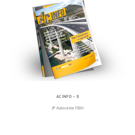
AC INFO – 8
JP Autoceste FBiH