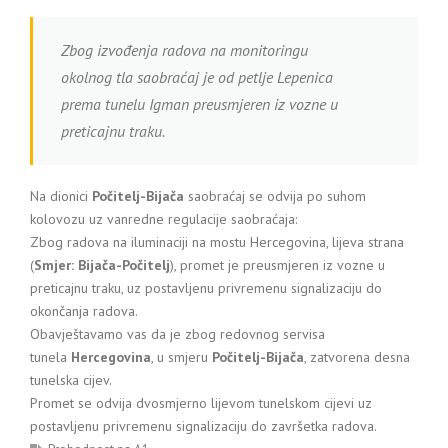
Zbog izvođenja radova na monitoringu
okolnog tla saobraćaj je od petlje Lepenica
prema tunelu Igman preusmjeren iz vozne u
preticajnu traku.
Na dionici
Počitelj-Bijača
saobraćaj se odvija po suhom
kolovozu uz vanredne regulacije saobraćaja:
Zbog radova na iluminaciji na mostu Hercegovina, lijeva strana
(
Smjer: Bijača-Počitelj
), promet je preusmjeren iz vozne u
preticajnu traku, uz postavljenu privremenu signalizaciju do
okončanja radova.
Obavještavamo vas da je zbog redovnog servisa
tunela
Hercegovina
, u smjeru
Počitelj-Bijača
, zatvorena desna
tunelska cijev.
Promet se odvija dvosmjerno lijevom tunelskom cijevi uz
postavljenu privremenu signalizaciju do završetka radova.