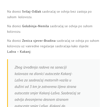
Na dionici
Svilaj-Odžak
saobraćaj se odvija bez zastoja po
suhom kolovozu.
Na dionici
Golubinja-Nemila
saobraćaj se odvija po suhom
kolovozu.
Na dionici
Zenica sjever-Bradina
saobraćaj se odvija po suhom
kolovozu uz vanredne regulacije saobraćaja kako slijede:
Lašva – Kakanj:
Zbog izvođenja radova na sanaciji
kolovoza na dionici autoceste Kakanj-
Lašva za saobraćaj motornih vozila u
dužini od 3 km je zatvorena lijeva strana
autoceste smjer Kakanj-Lašva. Saobraćaj se
odvija dvosmjerno desnom stranom
autoceste smjer Lašva -Kakanj do