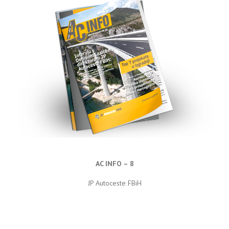
AC INFO – 8
JP Autoceste FBiH