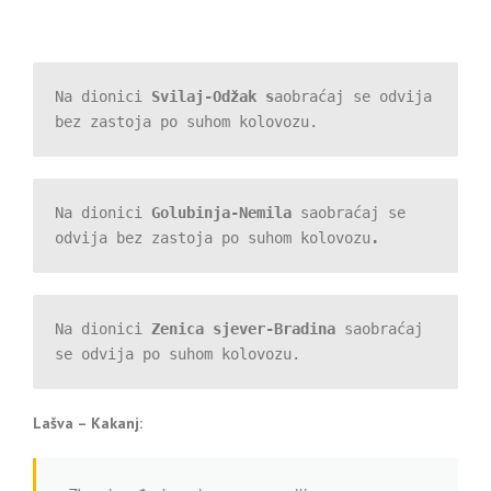
Na dionici 
Svilaj-Odžak s
aobraćaj se odvija 
bez zastoja po suhom kolovozu.
Na dionici 
Golubinja-Nemila 
saobr
aćaj se 
odvija bez zastoja po suhom kolovozu
.
Na dionici 
Zenica sjever-Bradina
 saobraćaj 
se odvija po suhom kolovozu.
Lašva – Kakanj: