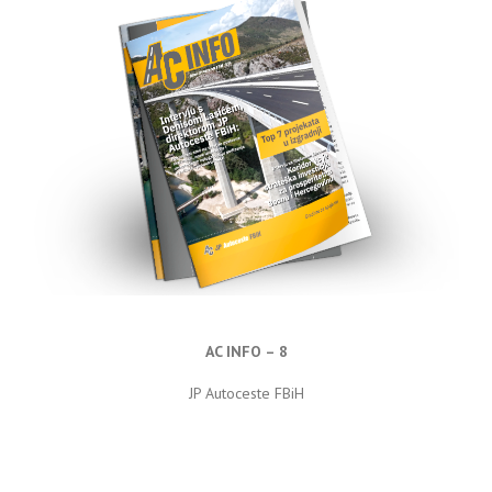
AC INFO – 8
JP Autoceste FBiH