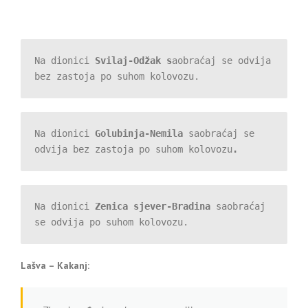
Na dionici 
Svilaj-Odžak s
aobraćaj se odvija 
bez zastoja po suhom kolovozu.
Na dionici 
Golubinja-Nemila 
saobr
aćaj se 
odvija bez zastoja po suhom kolovozu
.
Na dionici 
Zenica sjever-Bradina
 saobraćaj 
se odvija po suhom kolovozu.
Lašva – Kakanj: