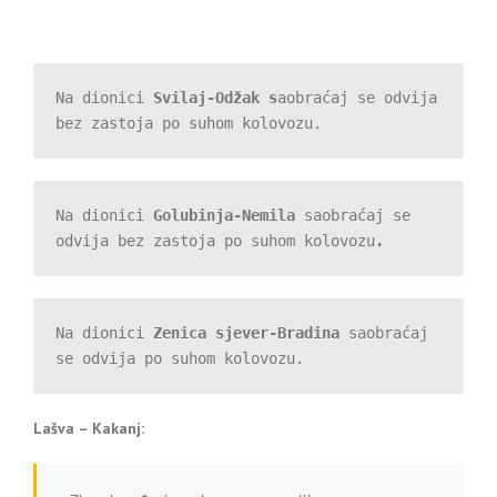
Na dionici 
Svilaj-Odžak s
aobraćaj se odvija 
bez zastoja po suhom kolovozu.
Na dionici 
Golubinja-Nemila 
saobr
aćaj se 
odvija bez zastoja po suhom kolovozu
.
Na dionici 
Zenica sjever-Bradina
 saobraćaj 
se odvija po suhom kolovozu.
Lašva – Kakanj: