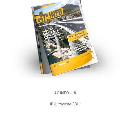
AC INFO – 8
JP Autoceste FBiH