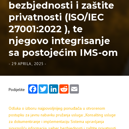
bezbjednosti i zaštite
privatnosti (lSO/lEC
27001:2022 ), te
njegovo integrisanje
sa postojećim IMS-om
-
29 APRILA, 2025
-
Facebook
Twitter
LinkedIn
Reddit
Email
Podijelite
Odluka o
u otvorenom
izboru najpovoljnijeg ponuđača
postupku za javnu nabavku
pružanja usluga:
„
Konsalting usluge
za dokumentiranje i implementaciju Sistema upravljanja
sigurnošću informacija, sajber bezbjednosti i zaštite privatnosti