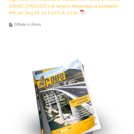
(lSO/lEC 27001:2022 ), te njegovo integrisanje sa postojećim
IMS-om
“, broj: 01 -01.3-2251-8 /25 JA
Odluke o izboru