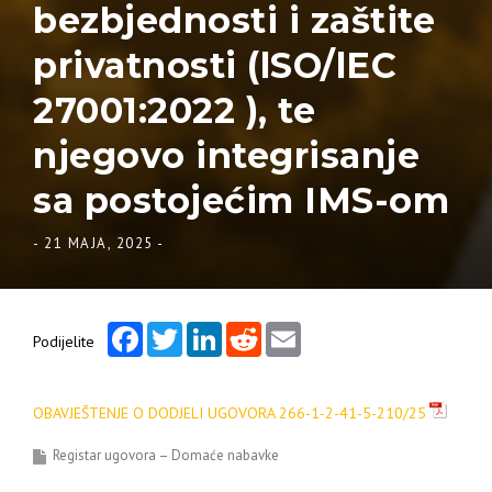
bezbjednosti i zaštite
privatnosti (lSO/lEC
27001:2022 ), te
njegovo integrisanje
sa postojećim IMS-om
-
21 MAJA, 2025
-
Facebook
Twitter
LinkedIn
Reddit
Email
Podijelite
OBAVJEŠTENJE O DODJELI UGOVORA 266-1-2-41-5-210/25
Registar ugovora – Domaće nabavke