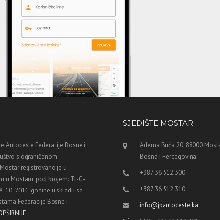
SJEDIŠTE MOSTAR
e Autoceste Federacije Bosne i
Adema Buća 20, 88000 Mosta
ruštvo s ograničenom
Bosna i Hercegovina
ostar registrovano je u
+387 36 512 300
u u Mostaru, pod brojem: Tt-O-
+387 36 512 310
8. 10. 2010. godine u skladu sa
tama Federacije Bosne i
info@jpautoceste.ba
OPŠIRNIJE