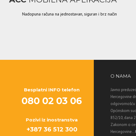
Nadopuna računa na jednostavan, siguran i brz način
O NAMA
Besplatni INFO telefon
Javno preduzeć
Hercegovine d
080 02 03 06
odgovornošću M
Općinskom sud
852/10, dana 2
Pozivi iz inostranstva
Zakonom o ces
+387 36 512 300
Hercegovine...