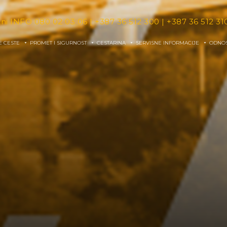
tni INFO
080 02 03 06
|
+387 36 512 300
|
+387 36 512 31
E CESTE
PROMET I SIGURNOST
CESTARINA
SERVISNE INFORMACIJE
ODNOS