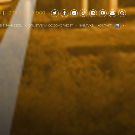
0
|
+387 33 277 900
I S JAVNOŠĆU
DRUŠTVENA ODGOVORNOST
NABAVKE
KONTAKT