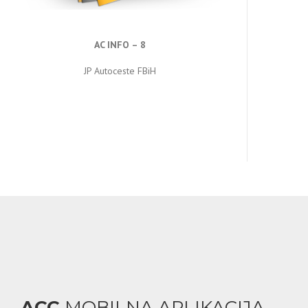
AC INFO – 8
JP Autoceste FBiH
ACC
MOBILNA APLIKACIJA