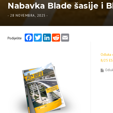
Nabavka Blade šasije i B
-
28 NOVEMBRA, 2025
-
Facebook
Twitter
LinkedIn
Reddit
Email
Podijelite
Odluka o
8/25 ES
Odluk