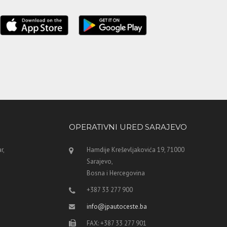
OPERATIVNI URED SARAJEVO
r,
Hamdije Kreševljakovića 19, 71000
Sarajevo,
Bosna i Hercegovina
+387 33 277 900
info@jpautoceste.ba
FAX: +387 33 277 901