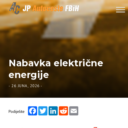
Skip to content
Nabavka električne
energije
-
26 JUNA, 2026
-
Facebook
Twitter
LinkedIn
Reddit
Email
Podijelite