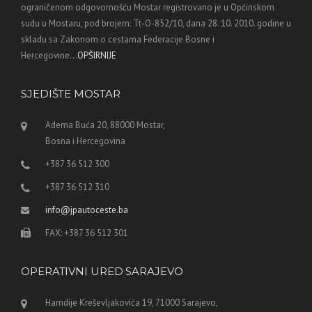
ograničenom odgovornošću Mostar registrovano je u Općinskom
sudu u Mostaru, pod brojem: Tt-O-852/10, dana 28. 10. 2010. godine u
skladu sa Zakonom o cestama Federacije Bosne i
Hercegovine...
OPŠIRNIJE
SJEDIŠTE MOSTAR
Adema Buća 20, 88000 Mostar,
Bosna i Hercegovina
+387 36 512 300
+387 36 512 310
info@jpautoceste.ba
FAX: +387 36 512 301
OPERATIVNI URED SARAJEVO
Hamdije Kreševljakovića 19, 71000 Sarajevo,