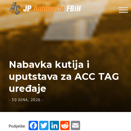
Skip to content
Nabavka kutija i
uputstava za ACC TAG
uređaje
-
30 JUNA, 2026
-
Facebook
Twitter
LinkedIn
Reddit
Email
Podijelite