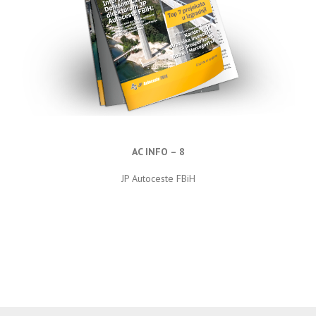
AC INFO – 8
JP Autoceste FBiH