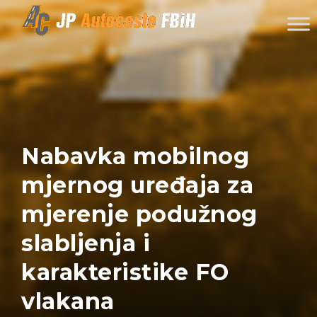
Skip to content
Nabavka mobilnog
mjernog uređaja za
mjerenje podužnog
slabljenja i
karakteristike FO
vlakana