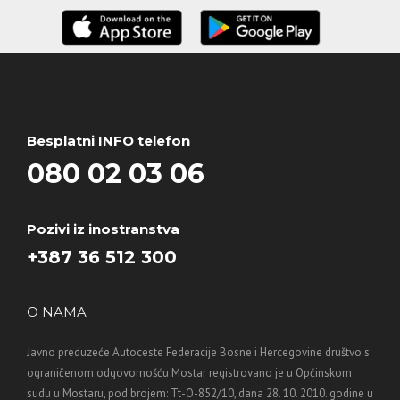
Besplatni INFO telefon
080 02 03 06
Pozivi iz inostranstva
+387 36 512 300
O NAMA
Javno preduzeće Autoceste Federacije Bosne i Hercegovine društvo s
ograničenom odgovornošću Mostar registrovano je u Općinskom
sudu u Mostaru, pod brojem: Tt-O-852/10, dana 28. 10. 2010. godine u