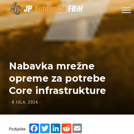
Skip to content
Nabavka mrežne
opreme za potrebe
Core infrastrukture
-
8 JULA, 2026
-
Facebook
Twitter
LinkedIn
Reddit
Email
Podijelite