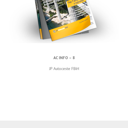
AC INFO – 8
JP Autoceste FBiH