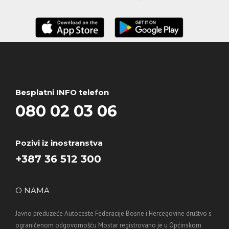
Besplatni INFO telefon
080 02 03 06
Pozivi iz inostranstva
+387 36 512 300
O NAMA
Javno preduzeće Autoceste Federacije Bosne i Hercegovine društvo s
ograničenom odgovornošću Mostar registrovano je u Općinskom