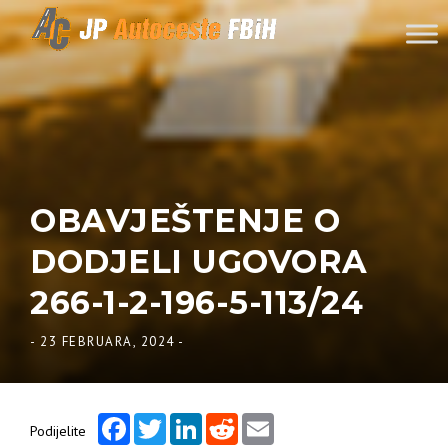
Skip to content
OBAVJEŠTENJE O
DODJELI UGOVORA
266-1-2-196-5-113/24
-
23 FEBRUARA, 2024
-
Facebook
Twitter
LinkedIn
Reddit
Email
Podijelite