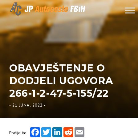
Skip to content
OBAVJEŠTENJE O
DODJELI UGOVORA
266-1-2-47-5-155/22
-
21 JUNA, 2022
-
Facebook
Twitter
LinkedIn
Reddit
Email
Podijelite