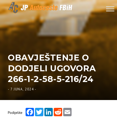
Skip to content
OBAVJEŠTENJE O
DODJELI UGOVORA
266-1-2-58-5-216/24
-
7 JUNA, 2024
-
Facebook
Twitter
LinkedIn
Reddit
Email
Podijelite