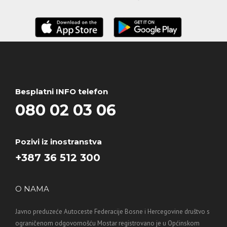
Besplatni INFO telefon
080 02 03 06
Pozivi iz inostranstva
+387 36 512 300
O NAMA
Javno preduzeće Autoceste Federacije Bosne i Hercegovine društvo s
ograničenom odgovornošću Mostar registrovano je u Općinskom