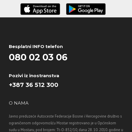
Besplatni INFO telefon
080 02 03 06
Pozivi iz inostranstva
+387 36 512 300
O NAMA
Javno preduzeće Autoceste Federacije Bosne i Hercegovine društvo s
ograničenom odgovornošću Mostar registrovano je u Općinskom
sudu u Mostaru, pod brojem: Tt-O-852/10, dana 28. 10. 2010. godine u