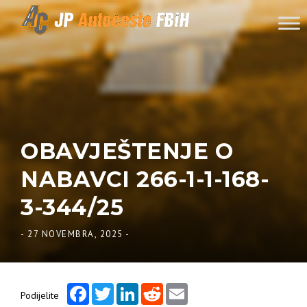
Skip to content
OBAVJEŠTENJE O
NABAVCI 266-1-1-168-
3-344/25
-
27 NOVEMBRA, 2025
-
Facebook
Twitter
LinkedIn
Reddit
Email
Podijelite