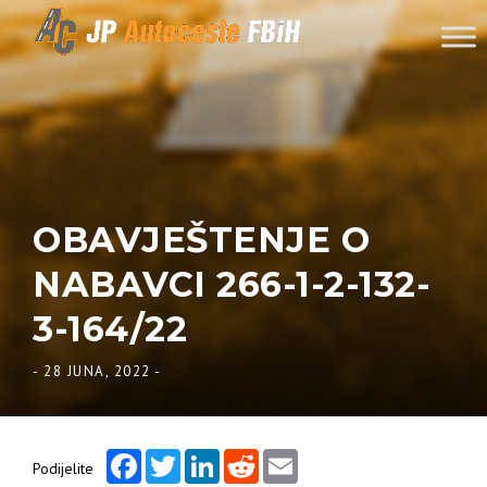
Skip to content
OBAVJEŠTENJE O
NABAVCI 266-1-2-132-
3-164/22
-
28 JUNA, 2022
-
Facebook
Twitter
LinkedIn
Reddit
Email
Podijelite