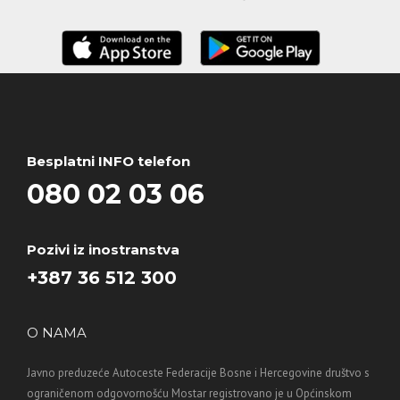
Besplatni INFO telefon
080 02 03 06
Pozivi iz inostranstva
+387 36 512 300
O NAMA
Javno preduzeće Autoceste Federacije Bosne i Hercegovine društvo s
ograničenom odgovornošću Mostar registrovano je u Općinskom