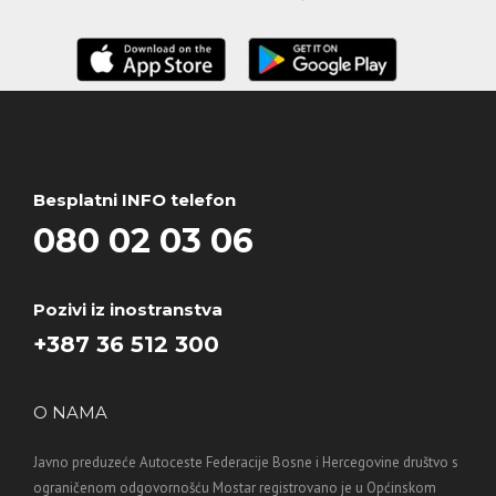
Besplatni INFO telefon
080 02 03 06
Pozivi iz inostranstva
+387 36 512 300
O NAMA
Javno preduzeće Autoceste Federacije Bosne i Hercegovine društvo s
ograničenom odgovornošću Mostar registrovano je u Općinskom