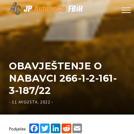
Skip to content
OBAVJEŠTENJE O
NABAVCI 266-1-2-161-
3-187/22
-
11 AVGUSTA, 2022
-
Facebook
Twitter
LinkedIn
Reddit
Email
Podijelite