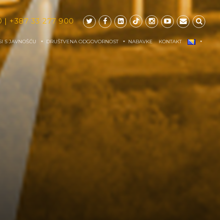
0
|
+387 33 277 900
I S JAVNOŠĆU
DRUŠTVENA ODGOVORNOST
NABAVKE
KONTAKT