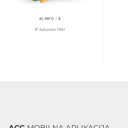
AC INFO – 8
JP Autoceste FBiH
ACC
MOBILNA APLIKACIJA