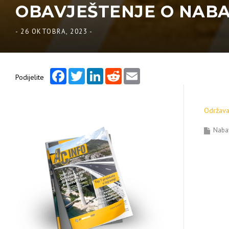
OBAVJEŠTENJE O NABAVC
-
26 OKTOBRA, 2023
-
Facebook
Twitter
LinkedIn
Reddit
Email
Podijelite
Održava
Naba