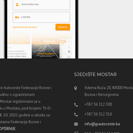
SJEDIŠTE MOSTAR
e Autoceste Federacije Bosne i
Adema Buća 20, 88000 Mosta
ruštvo s ograničenom
Bosna i Hercegovina
ostar registrovano je u
+387 36 512 300
u u Mostaru, pod brojem: Tt-O-
+387 36 512 310
8. 10. 2010. godine u skladu sa
tama Federacije Bosne i
info@jpautoceste.ba
OPŠIRNIJE