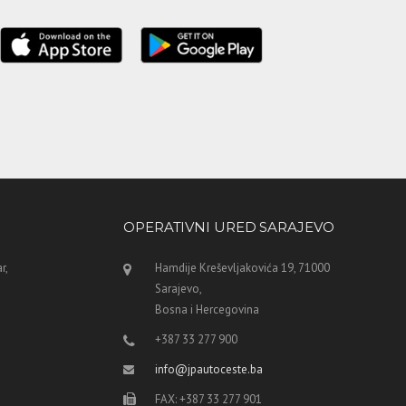
OPERATIVNI URED SARAJEVO
r,
Hamdije Kreševljakovića 19, 71000
Sarajevo,
Bosna i Hercegovina
+387 33 277 900
info@jpautoceste.ba
FAX: +387 33 277 901