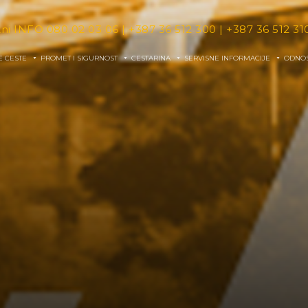
tni INFO
080 02 03 06
|
+387 36 512 300
|
+387 36 512 31
E CESTE
PROMET I SIGURNOST
CESTARINA
SERVISNE INFORMACIJE
ODNOS