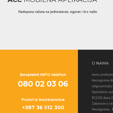
Nadopuna računa na jednostavan, siguran i brz način
O NAMA
Besplatni INFO telefon
Javno preduzeć
Hercegovine d
080 02 03 06
odgovornošću M
Općinskom sud
852/10, dana 2
Pozivi iz inostranstva
Zakonom o ces
+387 36 512 300
Hercegovine...