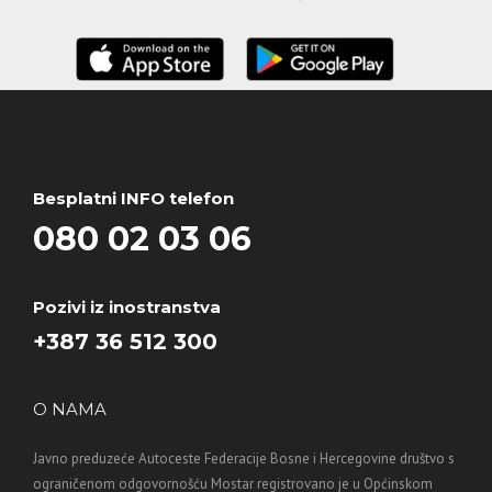
Besplatni INFO telefon
080 02 03 06
Pozivi iz inostranstva
+387 36 512 300
O NAMA
Javno preduzeće Autoceste Federacije Bosne i Hercegovine društvo s
ograničenom odgovornošću Mostar registrovano je u Općinskom