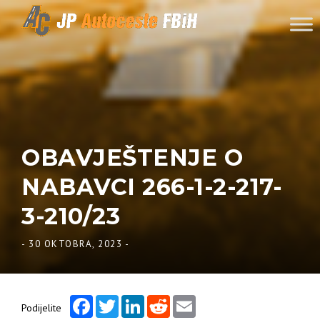
Skip to content
OBAVJEŠTENJE O
NABAVCI 266-1-2-217-
3-210/23
-
30 OKTOBRA, 2023
-
Facebook
Twitter
LinkedIn
Reddit
Email
Podijelite