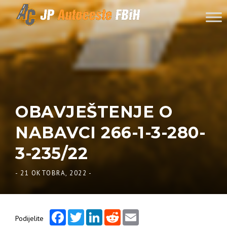
Skip to content
OBAVJEŠTENJE O
NABAVCI 266-1-3-280-
3-235/22
-
21 OKTOBRA, 2022
-
Facebook
Twitter
LinkedIn
Reddit
Email
Podijelite