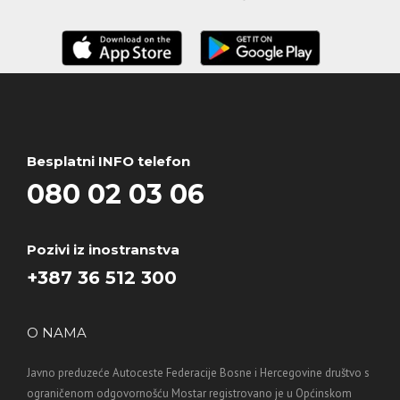
Besplatni INFO telefon
080 02 03 06
Pozivi iz inostranstva
+387 36 512 300
O NAMA
Javno preduzeće Autoceste Federacije Bosne i Hercegovine društvo s
ograničenom odgovornošću Mostar registrovano je u Općinskom