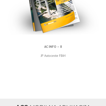
AC INFO – 8
JP Autoceste FBiH