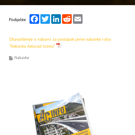
Facebook
Twitter
LinkedIn
Reddit
Email
Podijelite
Obavještenje o nabavci za postapak javne nabavke roba
“Nabavka Autocad licenci”
Nabavke