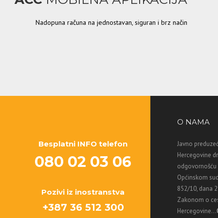
Nadopuna računa na jednostavan, siguran i brz način
O NAMA
Besplatni INFO telefon
Javno preduzeć
Hercegovine d
080 02 03 06
odgovornošću M
Općinskom sud
852/10, dana 2
Pozivi iz inostranstva
Zakonom o ces
+387 36 512 300
Hercegovine...