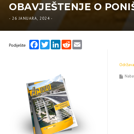
OBAVJEŠTENJE O PONIŠ
-
26 JANUARA, 2024
-
Facebook
Twitter
LinkedIn
Reddit
Email
Podijelite
Održava
Naba