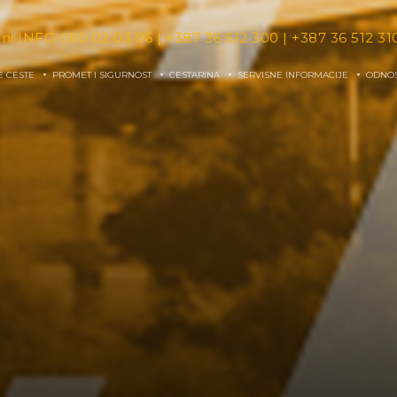
tni INFO
080 02 03 06
|
+387 36 512 300
|
+387 36 512 31
E CESTE
PROMET I SIGURNOST
CESTARINA
SERVISNE INFORMACIJE
ODNOS