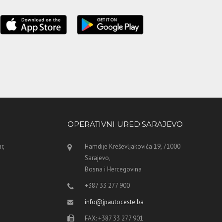
OPERATIVNI URED SARAJEVO
r,
Hamdije Kreševljakovića 19, 71000
Sarajevo,
Bosna i Hercegovina
+387 33 277 900
info@jpautoceste.ba
FAX: +387 33 277 901