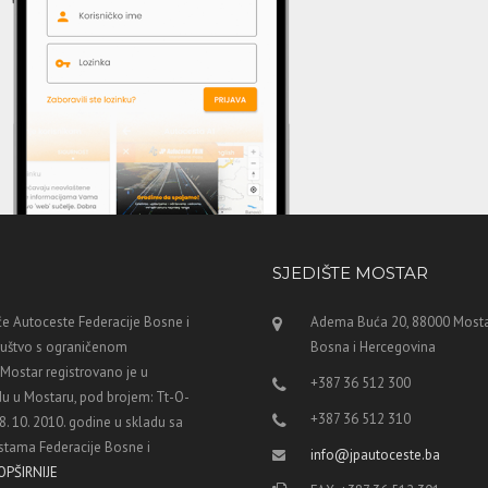
SJEDIŠTE MOSTAR
e Autoceste Federacije Bosne i
Adema Buća 20, 88000 Mosta
ruštvo s ograničenom
Bosna i Hercegovina
ostar registrovano je u
+387 36 512 300
u u Mostaru, pod brojem: Tt-O-
+387 36 512 310
8. 10. 2010. godine u skladu sa
tama Federacije Bosne i
info@jpautoceste.ba
OPŠIRNIJE