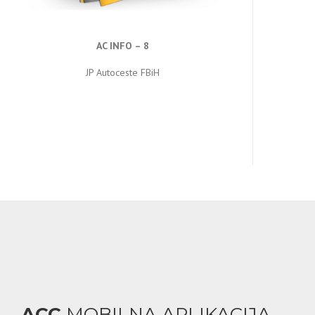
AC INFO – 8
JP Autoceste FBiH
ACC
MOBILNA APLIKACIJA