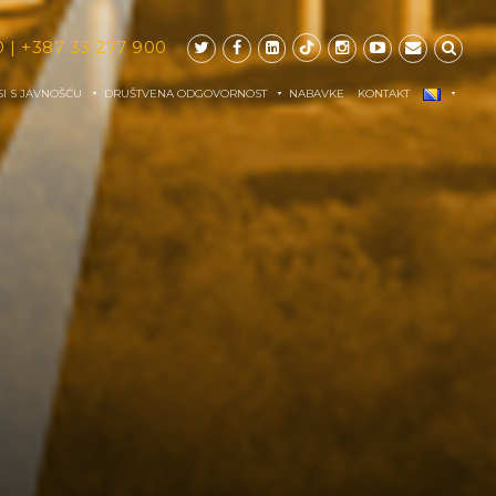
0
|
+387 33 277 900
I S JAVNOŠĆU
DRUŠTVENA ODGOVORNOST
NABAVKE
KONTAKT