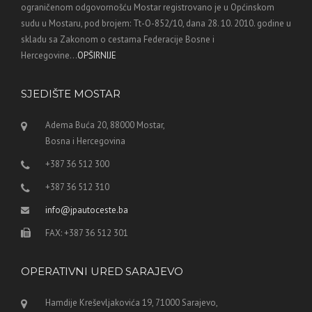
ograničenom odgovornošću Mostar registrovano je u Općinskom
sudu u Mostaru, pod brojem: Tt-O-852/10, dana 28. 10. 2010. godine u
skladu sa Zakonom o cestama Federacije Bosne i
Hercegovine...
OPŠIRNIJE
SJEDIŠTE MOSTAR
Adema Buća 20, 88000 Mostar,
Bosna i Hercegovina
+387 36 512 300
+387 36 512 310
info@jpautoceste.ba
FAX: +387 36 512 301
OPERATIVNI URED SARAJEVO
Hamdije Kreševljakovića 19, 71000 Sarajevo,