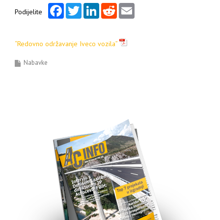
Facebook
Twitter
LinkedIn
Reddit
Email
Podijelite
“Redovno održavanje Iveco vozila”
Nabavke