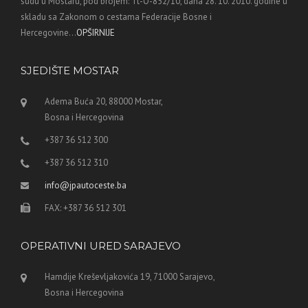
sudu u Mostaru, pod brojem: Tt-O-852/10, dana 28. 10. 2010. godine u
skladu sa Zakonom o cestama Federacije Bosne i
Hercegovine...
OPŠIRNIJE
SJEDIŠTE MOSTAR
Adema Buća 20, 88000 Mostar,
Bosna i Hercegovina
+387 36 512 300
+387 36 512 310
info@jpautoceste.ba
FAX: +387 36 512 301
OPERATIVNI URED SARAJEVO
Hamdije Kreševljakovića 19, 71000 Sarajevo,
Bosna i Hercegovina