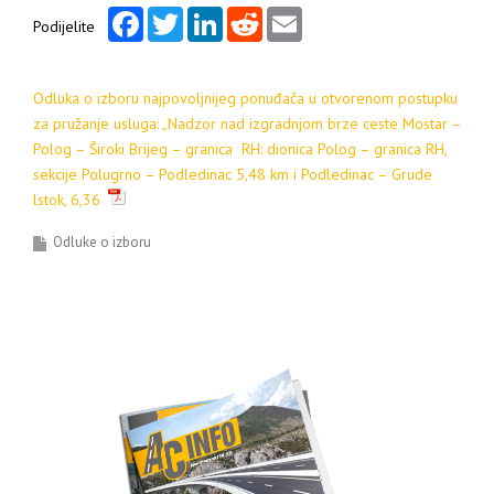
Facebook
Twitter
LinkedIn
Reddit
Email
Podijelite
Odluka o izboru najpovoljnijeg ponuđača u otvorenom postupku
za pružanje usluga: „Nadzor nad izgradnjom brze ceste Mostar –
Polog – Široki Brijeg – granica RH: dionica Polog – granica RH,
sekcije Polugrno – Podledinac 5,48 km i Podledinac – Grude
lstok, 6,36
Odluke o izboru