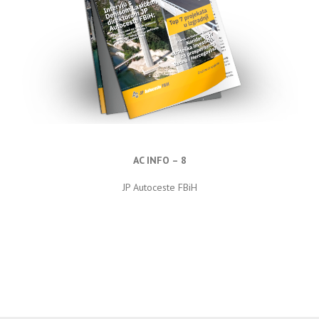
AC INFO – 8
JP Autoceste FBiH